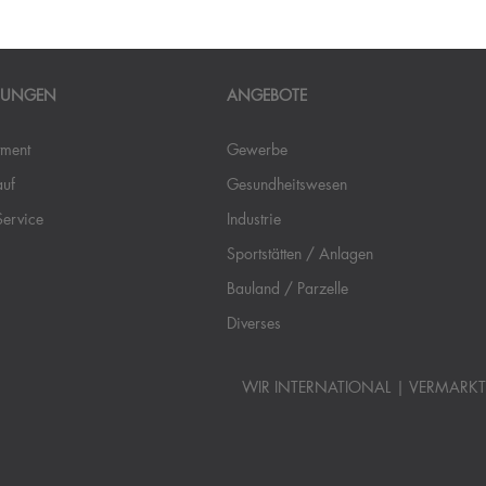
STUNGEN
ANGEBOTE
tment
Gewerbe
auf
Gesundheitswesen
Service
Industrie
Sportstätten / Anlagen
Bauland / Parzelle
Diverses
WIR INTERNATIONAL
VERMARK