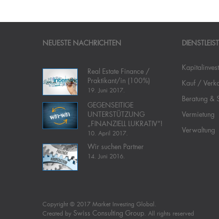
NEUESTE NACHRICHTEN
DIENSTLEI
Kapitalinves
Real Estate Finance /
Praktikant/in (100%)
Kauf / Verk
19. Juni 2017.
Beratung & 
GEGENSEITIGE
UNTERSTÜTZUNG
Vermietung
„FINANZIELL LUKRATIV“!
Verwaltung
10. April 2017.
Wir suchen Partner
14. Juni 2016.
Copyright © 2017 Market Investing Global.
Swiss Consulting Group
Created by
. All rights reserved