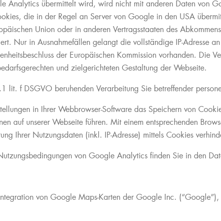
e Analytics übermittelt wird, wird nicht mit anderen Daten von
okies, die in der Regel an Server von Google in den USA übermit
Europäischen Union oder in anderen Vertragsstaaten des Abkommen
rt. Nur in Ausnahmefällen gelangt die vollständige IP-Adresse a
senheitsbeschluss der Europäischen Kommission vorhanden. Die Ver
bedarfsgerechten und zielgerichteten Gestaltung der Webseite.
bs.1 lit. f DSGVO beruhenden Verarbeitung Sie betreffender pers
tellungen in Ihrer Webbrowser-Software das Speichern von Cookies
nen auf unserer Webseite führen. Mit einem entsprechenden Brows
ung Ihrer Nutzungsdaten (inkl. IP-Adresse) mittels Cookies verhind
utzungsbedingungen von Google Analytics finden Sie in den Date
 Integration von Google Maps-Karten der Google Inc. (“Google”