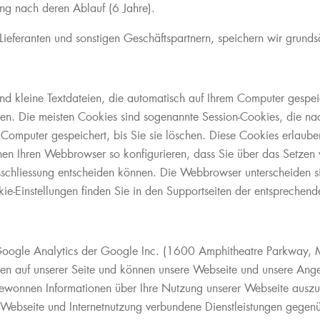
ung nach deren Ablauf (6 Jahre).
eferanten und sonstigen Geschäftspartnern, speichern wir grundsä
nd kleine Textdateien, die automatisch auf Ihrem Computer gespei
achen. Die meisten Cookies sind sogenannte Session-Cookies, die n
mputer gespeichert, bis Sie sie löschen. Diese Cookies erlauben
n Ihren Webbrowser so konfigurieren, dass Sie über das Setzen v
hliessung entscheiden können. Die Webbrowser unterscheiden sich
ie-Einstellungen finden Sie in den Supportseiten der entsprechen
Google Analytics der Google Inc. (1600 Amphitheatre Parkway,
en auf unserer Seite und können unsere Webseite und unsere Ang
 gewonnen Informationen über Ihre Nutzung unserer Webseite ausz
r Webseite und Internetnutzung verbundene Dienstleistungen gegenü