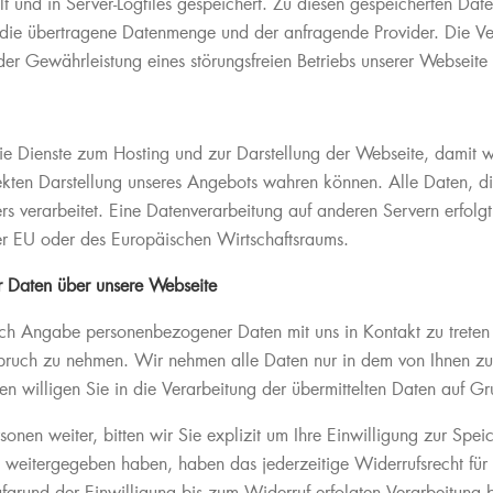
lt und in Server-Logfiles gespeichert. Zu diesen gespeicherten Da
, die übertragene Datenmenge und der anfragende Provider. Die Ve
der Gewährleistung eines störungsfreien Betriebs unserer Webseit
s die Dienste zum Hosting und zur Darstellung der Webseite, dami
rekten Darstellung unseres Angebots wahren können. Alle Daten, 
rs verarbeitet. Eine Datenverarbeitung auf anderen Servern erfolg
 der EU oder des Europäischen Wirtschaftsraums.
 Daten über unsere Webseite
rch Angabe personenbezogener Daten mit uns in Kontakt zu treten
nspruch zu nehmen. Wir nehmen alle Daten nur in dem von Ihnen z
 willigen Sie in die Verarbeitung der übermittelten Daten auf Gr
nen weiter, bitten wir Sie explizit um Ihre Einwilligung zur Spei
eitergegeben haben, haben das jederzeitige Widerrufsrecht für I