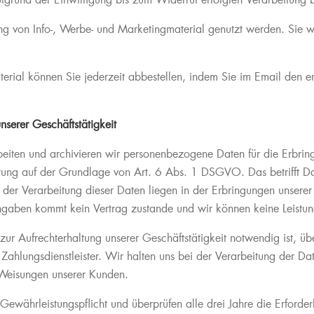
fgrund der Einwilligung bis zum Widerruf erfolgten Verarbeitung b
ng von Info-, Werbe- und Marketingmaterial genutzt werden. Sie
rial können Sie jederzeit abbestellen, indem Sie im Email den e
erer Geschäftstätigkeit
eiten und archivieren wir personenbezogene Daten für die Erbring
tung auf der Grundlage von Art. 6 Abs. 1 DSGVO. Das betrifft Da
 der Verarbeitung dieser Daten liegen in der Erbringungen unser
gaben kommt kein Vertrag zustande und wir können keine Leistung
zur Aufrechterhaltung unserer Geschäftstätigkeit notwendig ist, üb
Zahlungsdienstleister. Wir halten uns bei der Verarbeitung der Da
Weisungen unserer Kunden.
ewährleistungspflicht und überprüfen alle drei Jahre die Erforde