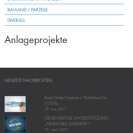
BAULAND / PARZELLE
DIVERSES
Anlageprojekte
NEUESTE NACHRICHTEN
Real Estate Finance / Praktikant/in
(100%)
19. Juni 2017.
GEGENSEITIGE UNTERSTÜTZUNG
„FINANZIELL LUKRATIV“!
10. April 2017.